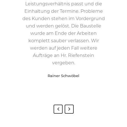
fachlich überzeugende Umsetzung
Kostenvoranschlag und Rechnung
Leistungsverhältnis passt und die
top aufgeräumt verlassen haben.
haben überein gestimmt. Jederzeit
Einhaltung der Termine. Probleme
Insgesamt sehr zu empfehlen!
mit offener und freundlicher
des Kunden stehen im Vordergrund
gerne wieder. Liebe Grüße an Björn
Beratung lässt hier nur eine gute
Robert Weissert
Bewertung zu!
und seine netten Mitarbeiter von
und werden gelöst. Die Baustelle
Tolle Arbeit, sehr
Uwe und Christina. Macht weiter so !!
sauber und organisiert, absolut
wurde am Ende der Arbeiten
empfehlenswert, immer wieder
komplett sauber verlassen. Wir
Uwe Förg
werden auf jeden Fall weitere
gerne. Neubau: Innenputz im
gesamten Haus, farbige Wände,
Aufträge an Hr. Riefenstein
abgehängte Decke, Tapezieren &
vergeben.
Ausbesserung von vorherigen
Rainer Schwöbel
Arbeiten.
Eva-Maria van Bonn